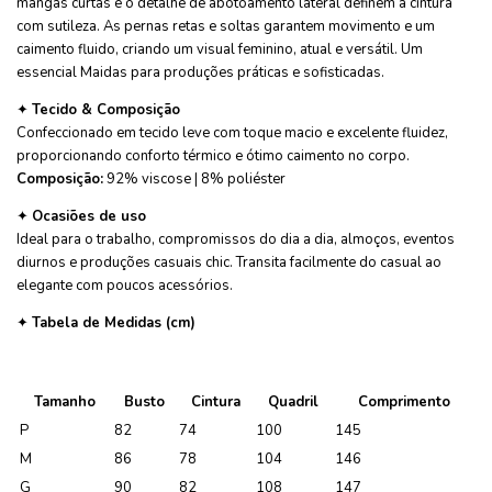
mangas curtas e o detalhe de abotoamento lateral definem a cintura
com sutileza. As pernas retas e soltas garantem movimento e um
caimento fluido, criando um visual feminino, atual e versátil. Um
essencial Maidas para produções práticas e sofisticadas.
✦
Tecido & Composição
Confeccionado em tecido leve com toque macio e excelente fluidez,
proporcionando conforto térmico e ótimo caimento no corpo.
Composição:
92% viscose | 8% poliéster
✦
Ocasiões de uso
Ideal para o trabalho, compromissos do dia a dia, almoços, eventos
diurnos e produções casuais chic. Transita facilmente do casual ao
elegante com poucos acessórios.
✦
Tabela de Medidas (cm)
Tamanho
Busto
Cintura
Quadril
Comprimento
P
82
74
100
145
M
86
78
104
146
G
90
82
108
147