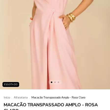
ESGOTADO
Início
.
Alfaiataria
.
Macacão Transpassado Amplo - Rosa Claro
MACACÃO TRANSPASSADO AMPLO - ROSA