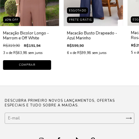
ESGOTADO
ES
40
%
OFF
FRETE GRÁTIS
Maca
Macação Bicolor Longo -
Macacão Busto Drapeado -
Rosa
Marrom e Off White
Azul Marinho
R$2
R$319,90
R$191,94
R$599,90
5
x 
3
x de
R$63,98
sem juros
6
x de
R$99,98
sem juros
COMPRAR
DESCUBRA PRIMEIRO NOVOS LANÇAMENTOS, OFERTAS
ESPECIAIS E TUDO SOBRE A MAIDAS.