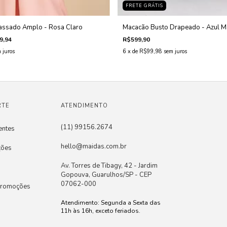
FRETE GRÁTIS
assado Amplo - Rosa Claro
Macacão Busto Drapeado - Azul M
9,94
R$599,90
 juros
6
x de
R$99,98
sem juros
RTE
ATENDIMENTO
(11) 99156.2674
entes
hello@maidas.com.br
ções
Av. Torres de Tibagy, 42 - Jardim
Gopouva, Guarulhos/SP - CEP
07062-000
Promoções