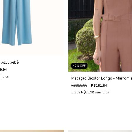
 Azul bebê
40
%
OFF
9,94
 juros
Macação Bicolor Longo - Marrom e
R$319,90
R$191,94
3
x de
R$63,98
sem juros