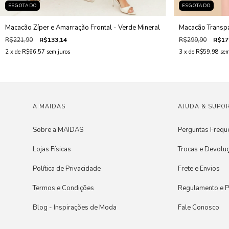
ESGOTADO
ESGOTADO
Macacão Zíper e Amarração Frontal - Verde Mineral
Macacão Transp
R$221,90
R$133,14
R$299,90
R$17
2
x de
R$66,57
sem juros
3
x de
R$59,98
sem
A MAIDAS
AJUDA & SUPO
Sobre a MAIDAS
Perguntas Frequ
Lojas Físicas
Trocas e Devolu
Política de Privacidade
Frete e Envios
Termos e Condições
Regulamento e 
Blog - Inspirações de Moda
Fale Conosco