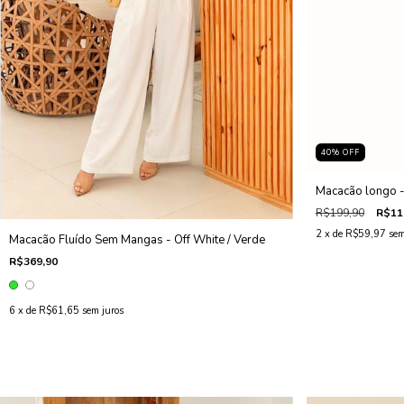
40
%
OFF
Macacão longo -
R$199,90
R$11
2
x de
R$59,97
sem
Macacão Fluído Sem Mangas - Off White / Verde
R$369,90
6
x de
R$61,65
sem juros