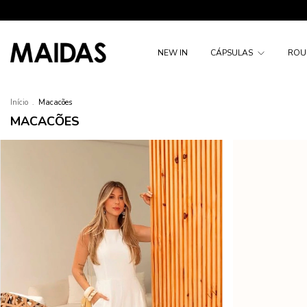
NEW IN
CÁPSULAS
ROU
Início
.
Macacões
MACACÕES