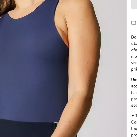
Bo
el
ofe
mo
vis
prá
Uma
aco
fun
pan
so
✦
Co
toq
pro