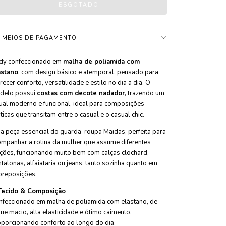
MEIOS DE PAGAMENTO
dy confeccionado em
malha de poliamida com
astano
, com design básico e atemporal, pensado para
recer conforto, versatilidade e estilo no dia a dia. O
delo possui
costas com decote nadador
, trazendo um
ual moderno e funcional, ideal para composições
ticas que transitam entre o casual e o casual chic.
 peça essencial do guarda-roupa Maidas, perfeita para
mpanhar a rotina da mulher que assume diferentes
ções, funcionando muito bem com calças clochard,
talonas, alfaiataria ou jeans, tanto sozinha quanto em
breposições.
Tecido & Composição
nfeccionado em malha de poliamida com elastano, de
ue macio, alta elasticidade e ótimo caimento,
porcionando conforto ao longo do dia.