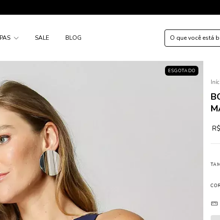
PAS
SALE
BLOG
ESGOTADO
Iníc
B
M
R$
TA
CO