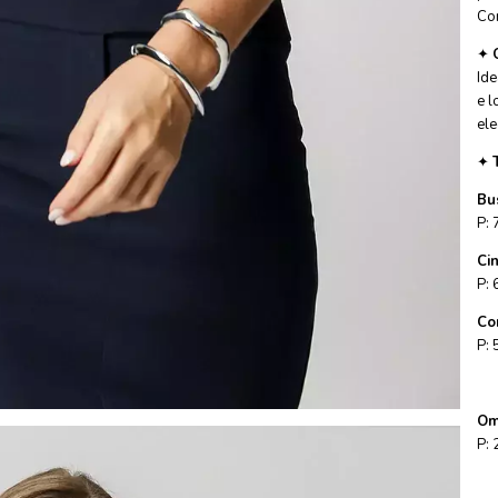
Co
✦
Ide
e l
ele
✦
Bu
P: 
Ci
P: 
Co
P: 
Om
P: 