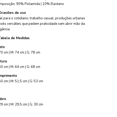
mposição: 90% Poliamida | 10% Elastano
Ocasiões de uso
al para o cotidiano, trabalho casual, produções urbanas
ooks versáteis que pedem praticidade sem abrir mão da
gância.
Tabela de Medidas
sto
70 cm | M: 74 cm | G: 78 cm
ntura
60 cm | M: 64 cm | G: 68 cm
mprimento
50 cm | M: 51,5 cm | G: 53 cm
bro
29 cm | M: 29,5 cm | G: 30 cm