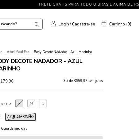
FRETE GRÁTIS PARA TODO O BRASIL ACIMA DE R$ 599,90
G
Login
/
Cadastre-se
Carrinho
(
0
)
io
.
Amni Soul Eco
.
Body Decote Nadador - Azul Marinho
ODY DECOTE NADADOR - AZUL
ARINHO
179,90
3
x de
R$59,97
sem juros
P
M
G
MANHO
AZUL MARINHO
R
Guia de medidas