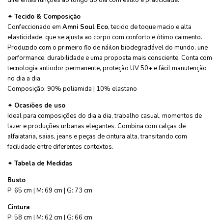
diferentes funções ao longo do dia com estilo e praticidade.
✦
Tecido & Composição
Confeccionado em
Amni Soul Eco
, tecido de toque macio e alta
elasticidade, que se ajusta ao corpo com conforto e ótimo caimento.
Produzido com o primeiro fio de náilon biodegradável do mundo, une
performance, durabilidade e uma proposta mais consciente. Conta com
tecnologia antiodor permanente, proteção UV 50+ e fácil manutenção
no dia a dia.
Composição: 90% poliamida | 10% elastano
✦
Ocasiões de uso
Ideal para composições do dia a dia, trabalho casual, momentos de
lazer e produções urbanas elegantes. Combina com calças de
alfaiataria, saias, jeans e peças de cintura alta, transitando com
facilidade entre diferentes contextos.
✦
Tabela de Medidas
Busto
P: 65 cm | M: 69 cm | G: 73 cm
Cintura
P: 58 cm | M: 62 cm | G: 66 cm