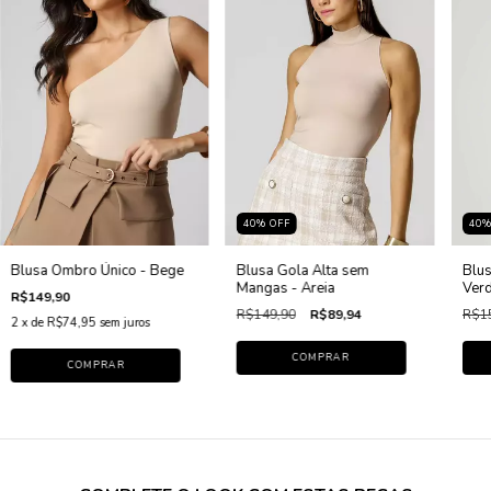
40
%
OFF
40
Blusa Ombro Único - Bege
Blusa Gola Alta sem
Blus
Mangas - Areia
Verd
R$149,90
R$149,90
R$89,94
R$1
2
x de
R$74,95
sem juros
COMPRAR
COMPRAR