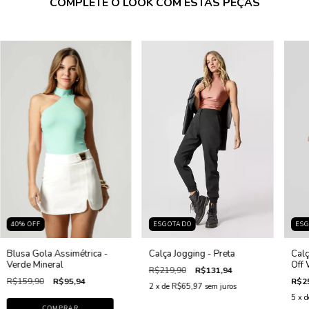
COMPLETE O LOOK COM ESTAS PEÇAS
40
%
OFF
ESGOTADO
ES
Blusa Gola Assimétrica -
Calça Jogging - Preta
Calç
Verde Mineral
Off 
R$219,90
R$131,94
R$159,90
R$95,94
R$2
2
x de
R$65,97
sem juros
5
x 
COMPRAR